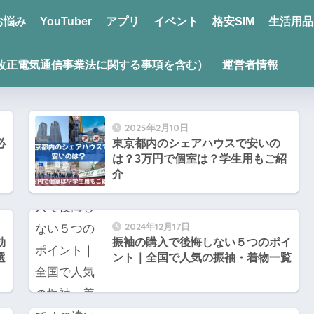
お悩み
YouTuber
アプリ
イベント
格安SIM
生活用品
改正電気通信事業法に関する事項を含む）
運営者情報
2025年2月10日
必
東京都内のシェアハウスで安いの
は？3万円で個室は？学生用もご紹
介
2024年12月17日
効
振袖の購入で後悔しない５つのポイ
選
ント｜全国で人気の振袖・着物一覧