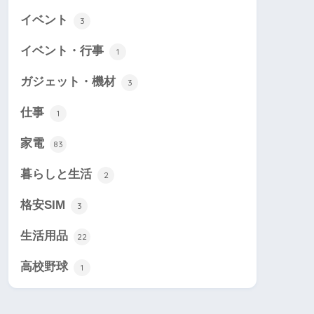
イベント
3
イベント・行事
1
ガジェット・機材
3
仕事
1
家電
83
暮らしと生活
2
格安SIM
3
生活用品
22
高校野球
1